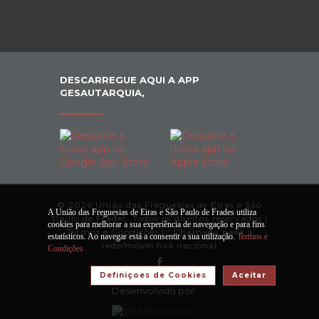
DESCARREGUE AQUI A APP
GESAUTARQUIA,
© 2026 União das Freguesias de Eiras e São
A União das Freguesias de Eiras e São Paulo de Frades utiliza
Paulo de Frades. Todos os direitos reservados |
cookies para melhorar a sua experiência de navegação e para fins
Termos e Condições
|
*
Chamada para a
estatísticos. Ao navegar está a consentir a sua utilização.
Termos e
rede/móvel fixa nacional
Condições
Definiçoes de Cookies
Aceitar
Desenvolvido por: