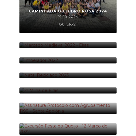
CAMINHADA OUTUBRO ROSA 2024
19-10-2024
80 foto(s)
MERCADO MEDIEVAL 2022 - EIRAS
30-04-2022
10 foto(s)
IMPERADOR 2022
12-07-2022
40 foto(s)
NATAL RECICLADO 2023
16-12-2023
16 foto(s)
2ª MILHA DE EIRAS
06-04-2024
20 foto(s)
ASSINATURA PROTOCOLO COM
AGRUPAMENTO 1199 - SANTA APOLÓNIA
25-08-2022