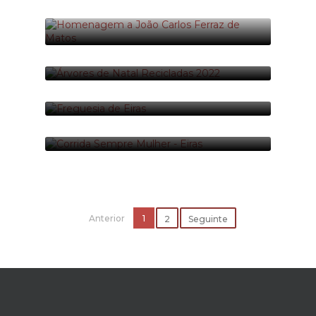
3 foto(s)
EXCURSÃO FESTA DO QUEIJO - 12 MARÇO
DE 2022
12-03-2022
13 foto(s)
HOMENAGEM A JOÃO CARLOS FERRAZ DE
MATOS
25-04-2022
ÁRVORES DE NATAL RECICLADAS 2022
5 foto(s)
12-12-2022
13 foto(s)
FREGUESIA DE EIRAS
01-01-2022
84 foto(s)
CORRIDA SEMPRE MULHER - EIRAS
13-11-2022
37 foto(s)
Anterior
1
2
Seguinte