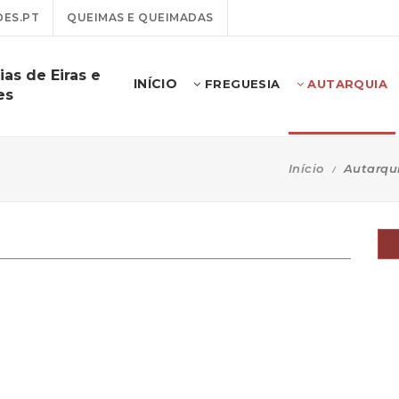
ES.PT
QUEIMAS E QUEIMADAS
as de Eiras e
INÍCIO
FREGUESIA
AUTARQUIA
es
Início
Autarqu