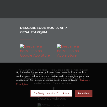
DESCARREGUE AQUI A APP
GESAUTARQUIA,
© 2026 União das Freguesias de Eiras e São
A União das Freguesias de Eiras e São Paulo de Frades utiliza
Paulo de Frades. Todos os direitos reservados |
cookies para melhorar a sua experiência de navegação e para fins
Termos e Condições
|
*
Chamada para a
estatísticos. Ao navegar está a consentir a sua utilização.
Termos e
rede/móvel fixa nacional
Condições
Definiçoes de Cookies
Aceitar
Desenvolvido por: