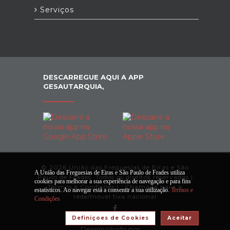
Serviços
DESCARREGUE AQUI A APP
GESAUTARQUIA,
© 2026 União das Freguesias de Eiras e São
A União das Freguesias de Eiras e São Paulo de Frades utiliza
Paulo de Frades. Todos os direitos reservados |
cookies para melhorar a sua experiência de navegação e para fins
Termos e Condições
|
*
Chamada para a
estatísticos. Ao navegar está a consentir a sua utilização.
Termos e
rede/móvel fixa nacional
Condições
Definiçoes de Cookies
Aceitar
Desenvolvido por: