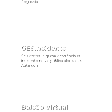
freguesia
Consultar
GESIncidente
Se detetou alguma ocorrência ou
incidente na via pública alerte a sua
Autarquia
Participar
Balcão Virtual