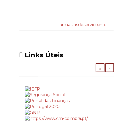
colocação de chipÉ obrigatório a
colocação de um dispositivo de
identificação (chip) no animal, nos
seguintes casos:•Cães perigosos•Cães
potencialmente perigosos•Cães de
farmaciasdeservico.info
caça•Cães em exposição (para fins
comerciais ou lucrativos, em
estabelecimentos de venda, locais de
criação, feiras e concursos, provas
funcionais, publicidade ou fins similares).A
Links Úteis
colocação do chip é efectuada pelo
médico veterinárioDocumentos
necessários ao registoPara registar o seu
animal, deverá dirigir-se à Junta de
Freguesia com a seguinte
documentação: •Bilhete de identidade,
Cartão de Cidadão ou Passaporte (e ou
similar);•Cartão de contribuinte;•Boletim
sanitário do animal com a vacinação anti –
rábica válida;•Duplicado da ficha de registo
do SICAFE (chip), no caso de
obrigatoriedade;•Carta de caçador, no
caso de cães de caça (categoria
E);•Declaração de bens a guardar, no caso