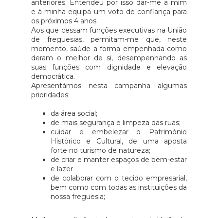
Azul, dedicado à prevenção do
anteriores. Entendeu por isso dar-me a mim
e à minha equipa um voto de confiança para
cancro da próstata e à saúde do
os próximos 4 anos.
homem. Adquira a t-shirt oficial
Aos que cessam funções executivas na União
na sede da UFESPF e junte-se a
de freguesias, permitam-me que, neste
momento, saúde a forma empenhada como
nós!
deram o melhor de si, desempenhando as
suas funções com dignidade e elevação
democrática.
Apresentámos nesta campanha algumas
prioridades:
da área social;
de mais segurança e limpeza das ruas;
cuidar e embelezar o Património
Histórico e Cultural, de uma aposta
forte no turismo de natureza;
de criar e manter espaços de bem-estar
e lazer
de colaborar com o tecido empresarial,
bem como com todas as instituições da
nossa freguesia;