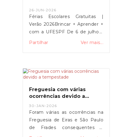
26-JUN-2026
Férias Escolares Gratuitas |
Verão 2026Brincar + Aprender +
com a UFESPF De 6 de julho a
11 de setembro, a UFESPF
Partilhar
Ver mais...
promove um programa de
experiências artísticas, que
estimula a aprendizagem, a
criatividade, o pensamento
crítico, a imaginação e a
construção da identidade. 6 de
Freguesia com várias
julho a 11 de setembro EB1
ocorrências devido a
Santa Apolónia 9h00/9h30 –
tempestade
30-JAN-2026
17h00/17h30 (2.ª a 6.ª) Dos 6 aos
Foram várias as ocorrências na
12 anos (residentes na UFESPF)
Freguesia de Eiras e São Paulo
Almoço e seguro incluídos
de Frades consequentes à
10€/semana Inscrições:
tempestade Kristin. Várias