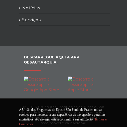
Notícias
Serviços
DESCARREGUE AQUI A APP
GESAUTARQUIA,
© 2026 União das Freguesias de Eiras e São
A União das Freguesias de Eiras e São Paulo de Frades utiliza
Paulo de Frades. Todos os direitos reservados |
cookies para melhorar a sua experiência de navegação e para fins
Termos e Condições
|
*
Chamada para a
estatísticos. Ao navegar está a consentir a sua utilização.
Termos e
rede/móvel fixa nacional
Condições