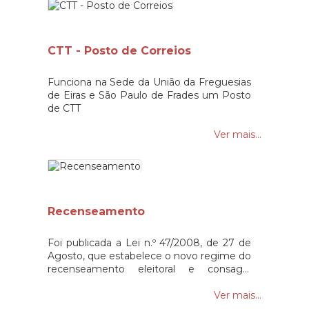
Vida• Confirmações de Agregado Familiar•
Termos de Justificação
Administrativa• Termo de Identidade•
Atestados de confrontações• Atestados
CTT - Posto de Correios
de eleitor• Atestados de idoneidade•
Recenseamento Eleitoral• Licenciamento
de Canídeos e Gatídeos• Autenticação de
Funciona na Sede da União da Freguesias
Fotocópias• Certidão de Documentos•
de Eiras e São Paulo de Frades um Posto
Gestão do Cemitério
de CTT
Ver mais...
Recenseamento
Foi publicada a Lei n.º 47/2008, de 27 de
Agosto, que estabelece o novo regime do
recenseamento eleitoral e consagra
medidas de simplificação e modernização
que asseguram a actualização
Ver mais...
permanente do recenseamento através