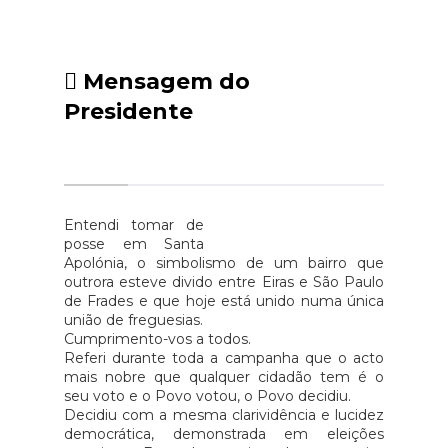
Fórum – Krush-it Coimbra -
de Frades, que marca o início de
https://www.facebook.com/KrushItCoimbraCom
um novo mandato. Nesta
de Festas da Carapinheira -
sessão pública, aberta à
Mensagem do
https://www.facebook.com/centro.carapinheira
comunidade, todos foram bem-
da Ginastica senior da União das
Presidente
vindos e acompanharam o início
Freguesias de Eiras e São Paulo
de um novo ciclo de trabalho
de Frades Comissão Social de
autárquico ao serviço da
Freguesias de Eiras e São Paulo
população.
de Frades CFC Crossfit -
Entendi tomar de
https://www.facebook.com/CFCCrossfitARBEL
posse em Santa
- Associação Recreio e Bem
Apolónia, o simbolismo de um bairro que
Estar de Lordemão Rapid
outrora esteve divido entre Eiras e São Paulo
de Frades e que hoje está unido numa única
Fit&Well Coimbra Acrogym
união de freguesias.
Clube de Coimbra Cáritas
Cumprimento-vos a todos.
Diocesana de Coimbra S.Pedro
Referi durante toda a campanha que o acto
mais nobre que qualquer cidadão tem é o
Escolinha Encantada Claudia
seu voto e o Povo votou, o Povo decidiu.
Comunidade Em novembro,
Decidiu com a mesma clarividência e lucidez
seguimos com o Novembro
democrática, demonstrada em eleições