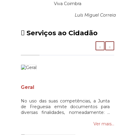
Viva Coimbra
Luís Miguel Correia
Serviços ao Cidadão
Geral
No uso das suas competências, a Junta
de Freguesia emite documentos para
diversas finalidades, nomeadamente: •
Declarações (Várias)• Atestados de
Residência• Atestados de insuficiência
Ver mais...
económica• Certidões (Várias)• Provas de